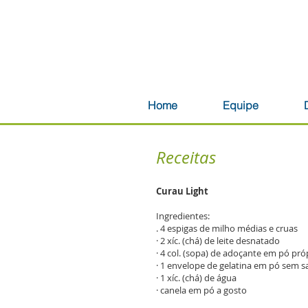
Home
Equipe
Receitas
Curau Light
Ingredientes:
. 4 espigas de milho médias e cruas
· 2 xíc. (chá) de leite desnatado
· 4 col. (sopa) de adoçante em pó próp
· 1 envelope de gelatina em pó sem s
· 1 xíc. (chá) de água
· canela em pó a gosto