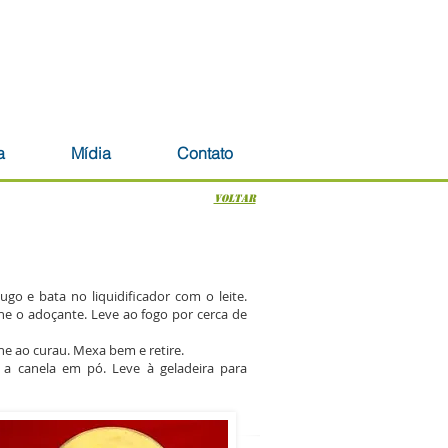
docrinologia - Diabetes - Emagrecimento
a
Mídia
Contato
voltar
go e bata no liquidificador com o leite.
ne o adoçante. Leve ao fogo por cerca de
one ao curau. Mexa bem e retire.
 a canela em pó. Leve à geladeira para