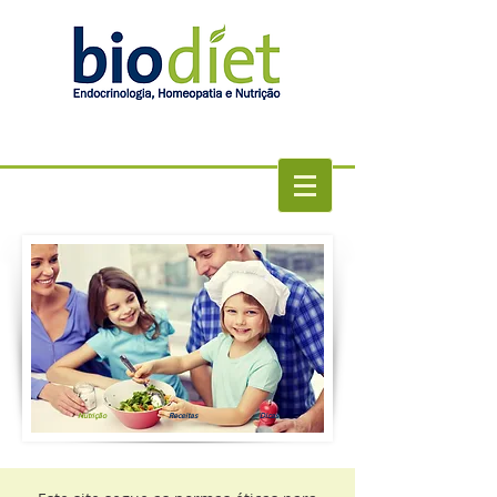
Biodiet - Endocrinologia - Diabetes -
Emagrecimento
Nutrição
Receitas
Dicas