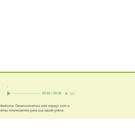
-
00:00
/
00:00
e Medicina. Desenvolvemos este espaço com o
érias interessantes para sua saúde plena.