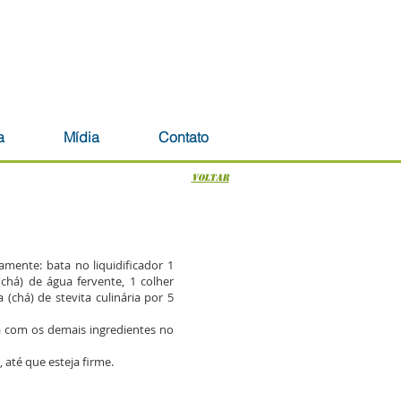
docrinologia - Diabetes - Emagrecimento
a
Mídia
Contato
voltar
amente: bata no liquidificador 1
(chá) de água fervente, 1 colher
 (chá) de stevita culinária por 5
ata com os demais ingredientes no
 até que esteja firme.