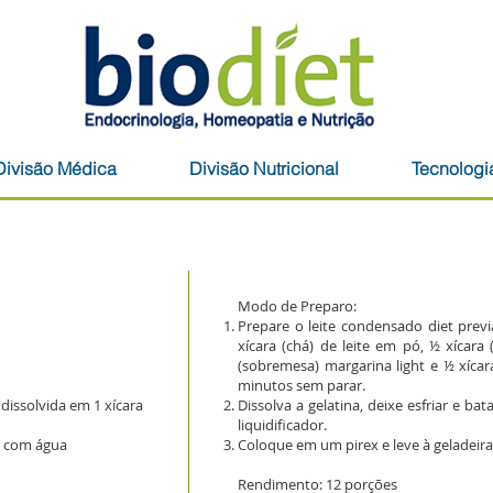
Biodiet - En
Divisão Médica
Divisão Nutricional
Tecnologi
Modo de Preparo:
Prepare o leite condensado diet previ
xícara (chá) de leite em pó, ½ xícara 
(sobremesa) margarina light e ½ xícara
minutos sem parar.
 dissolvida em 1 xícara
Dissolva a gelatina, deixe esfriar e b
liquidificador.
o com água
Coloque em um pirex e leve à geladeira,
Rendimento: 12 porções